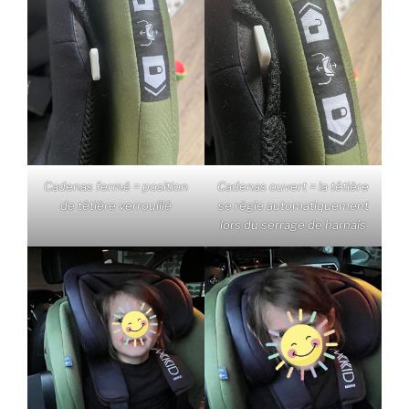
Cadenas fermé = position
Cadenas ouvert = la têtière
de têtière verrouillé
se règle automatiquement
lors du serrage de harnais