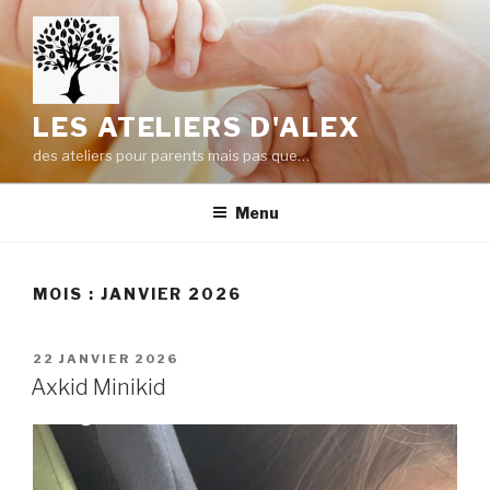
Aller
au
contenu
principal
LES ATELIERS D'ALEX
des ateliers pour parents mais pas que…
Menu
MOIS :
JANVIER 2026
PUBLIÉ
22 JANVIER 2026
LE
Axkid Minikid