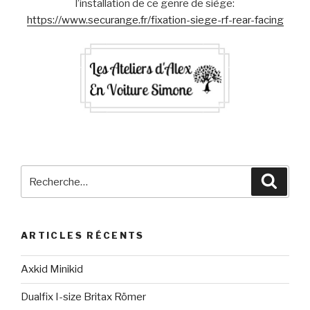
l’installation de ce genre de siège:
https://www.securange.fr/fixation-siege-rf-rear-facing
Recherche
Reche
pour
:
ARTICLES RÉCENTS
Axkid Minikid
Dualfix I-size Britax Römer