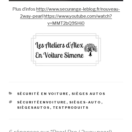
Plus d’infos
http://www.securange-leblog.fr/nouveau-
2way-pearl
https://www.youtube.com/watch?
v=MMT2bQ9SHi0
CATÉGORIES
SÉCURITÉ EN VOITURE
,
SIÈGES AUTOS
ÉTIQUETTES
SÉCURITÉENVOITURE
,
SIÈGES-AUTO
,
SIÈGESAUTOS
,
TESTPRODUITS