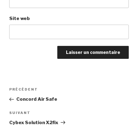
Site web
Navigation
Article
PRÉCÉDENT
de
précédent
Concord Air Safe
l’article
Article
SUIVANT
suivant
Cybex Solution X2fix