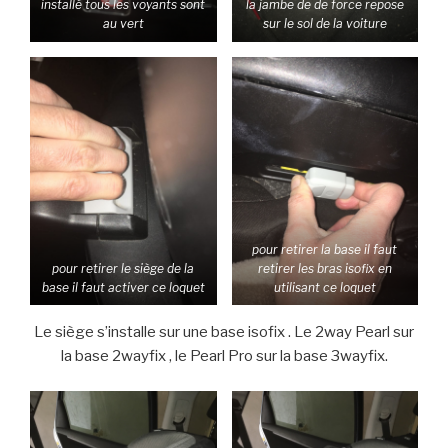
installé tous les voyants sont
la jambe de de force repose
au vert
sur le sol de la voiture
pour retirer la base il faut
pour retirer le siège de la
retirer les bras isofix en
base il faut activer ce loquet
utilisant ce loquet
Le siège s’installe sur une base isofix . Le 2way Pearl sur
la base 2wayfix , le Pearl Pro sur la base 3wayfix.