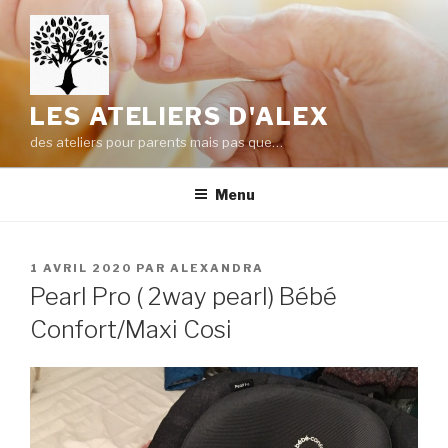
Aller
au
contenu
principal
LES ATELIERS D'ALEX
des ateliers pour parents mais pas que…
Menu
PUBLIÉ
1 AVRIL 2020
PAR
ALEXANDRA
LE
Pearl Pro ( 2way pearl) Bébé
Confort/Maxi Cosi