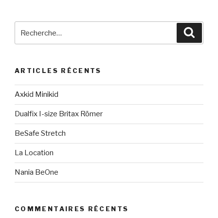
Recherche
Reche
pour
:
ARTICLES RÉCENTS
Axkid Minikid
Dualfix I-size Britax Römer
BeSafe Stretch
La Location
Nania BeOne
COMMENTAIRES RÉCENTS