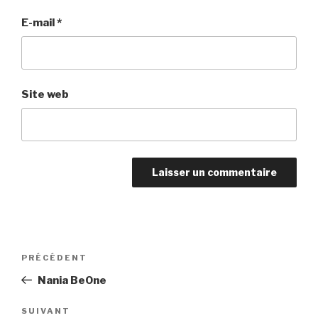
E-mail
*
Site web
Navigation
Article
PRÉCÉDENT
de
précédent
Nania BeOne
l’article
Article
SUIVANT