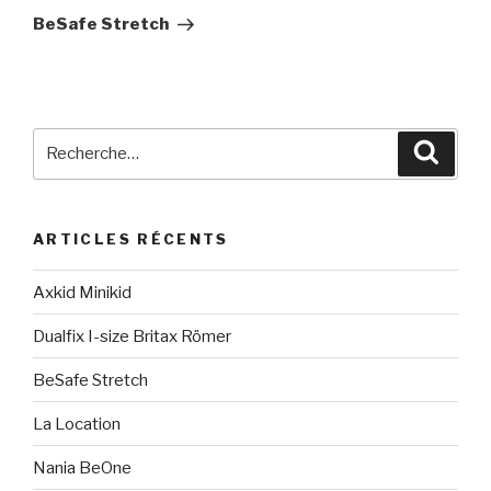
suivant
BeSafe Stretch
Recherche
Reche
pour
:
ARTICLES RÉCENTS
Axkid Minikid
Dualfix I-size Britax Römer
BeSafe Stretch
La Location
Nania BeOne