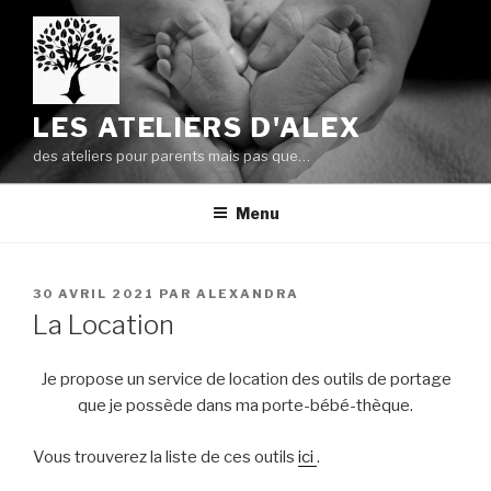
Aller
au
contenu
principal
LES ATELIERS D'ALEX
des ateliers pour parents mais pas que…
Menu
PUBLIÉ
30 AVRIL 2021
PAR
ALEXANDRA
LE
La Location
Je propose un service de location des outils de portage
que je possède dans ma porte-bébé-thèque.
Vous trouverez la liste de ces outils
ici
.