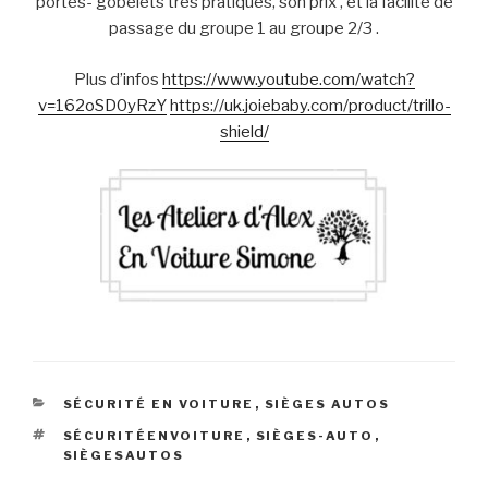
portes- gobelets très pratiques, son prix , et la facilité de
passage du groupe 1 au groupe 2/3 .
Plus d’infos
https://www.youtube.com/watch?
v=162oSD0yRzY
https://uk.joiebaby.com/product/trillo-
shield/
CATÉGORIES
SÉCURITÉ EN VOITURE
,
SIÈGES AUTOS
ÉTIQUETTES
SÉCURITÉENVOITURE
,
SIÈGES-AUTO
,
SIÈGESAUTOS