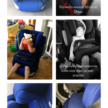
Pucinette environ 90 cm et
13 kgs
ici Pucinette s’est endormie
elle s’est donc un peu
avachie