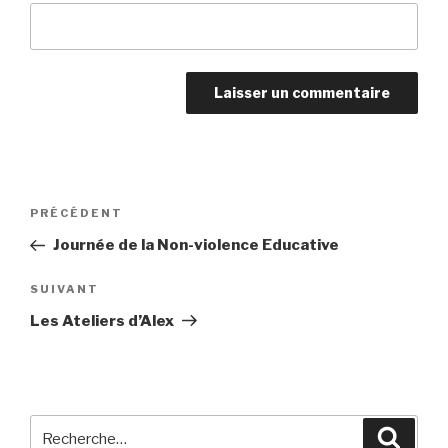
Navigation
Article
PRÉCÉDENT
de
précédent
Journée de la Non-violence Educative
l’article
Article
SUIVANT
suivant
Les Ateliers d’Alex
Recherche
Reche