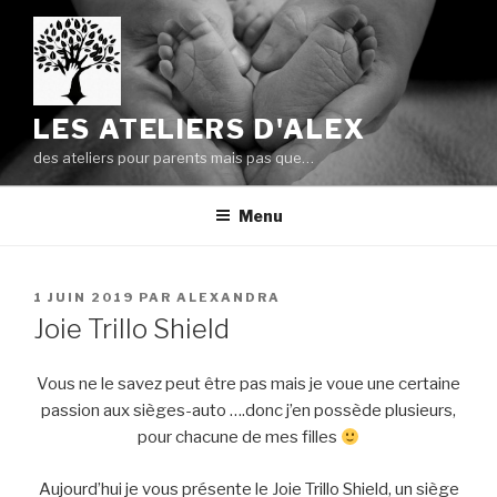
Aller
au
contenu
principal
LES ATELIERS D'ALEX
des ateliers pour parents mais pas que…
Menu
PUBLIÉ
1 JUIN 2019
PAR
ALEXANDRA
LE
Joie Trillo Shield
Vous ne le savez peut être pas mais je voue une certaine
passion aux sièges-auto ….donc j’en possède plusieurs,
pour chacune de mes filles
Aujourd’hui je vous présente le Joie Trillo Shield, un siège