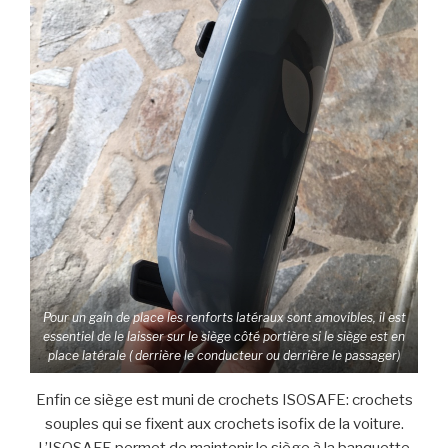
Pour un gain de place les renforts latéraux sont amovibles, il est
essentiel de le laisser sur le siège côté portière si le siège est en
place latérale ( derrière le conducteur ou derrière le passager)
Enfin ce siège est muni de crochets ISOSAFE: crochets
souples qui se fixent aux crochets isofix de la voiture.
L’ISOSAFE permet de maintenir le siège à la banquette