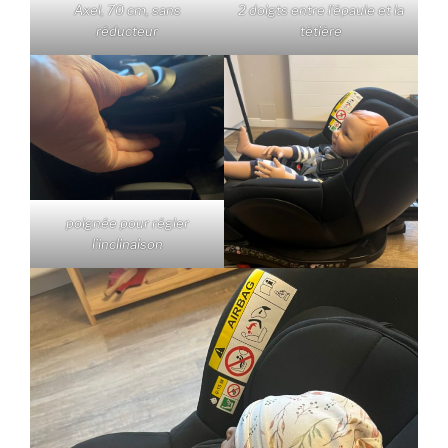
Axel, 70 cm, sans
2 doigts entre l’épaule et la
réducteur
tétière
poignée pour régler
l’inclinaison