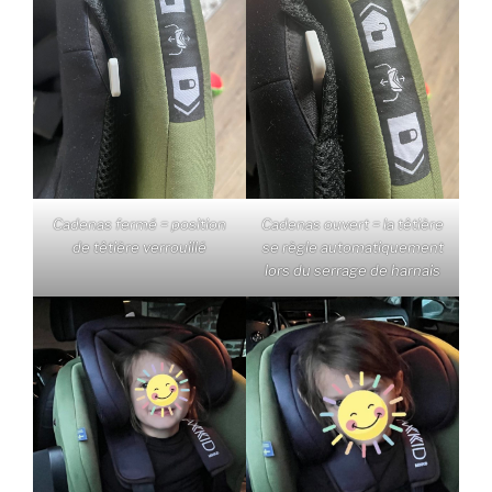
Cadenas fermé = position
Cadenas ouvert = la têtière
de têtière verrouillé
se règle automatiquement
lors du serrage de harnais