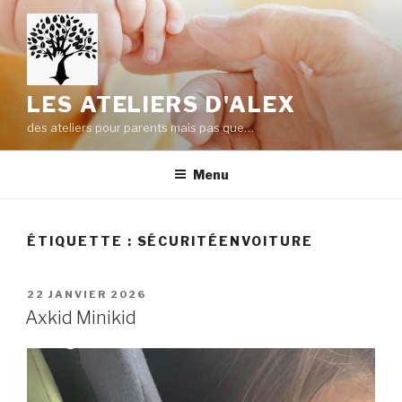
Aller
au
contenu
principal
LES ATELIERS D'ALEX
des ateliers pour parents mais pas que…
Menu
ÉTIQUETTE :
SÉCURITÉENVOITURE
PUBLIÉ
22 JANVIER 2026
LE
Axkid Minikid