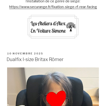
l’installation de ce genre de siège:
https://www.securange.fr/fixation-siege-rf-rear-facing
PUBLIÉ
10 NOVEMBRE 2025
LE
Dualfix I-size Britax Römer