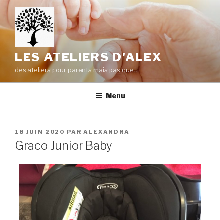
Aller
au
contenu
principal
LES ATELIERS D'ALEX
des ateliers pour parents mais pas que…
Menu
PUBLIÉ
18 JUIN 2020
PAR
ALEXANDRA
LE
Graco Junior Baby