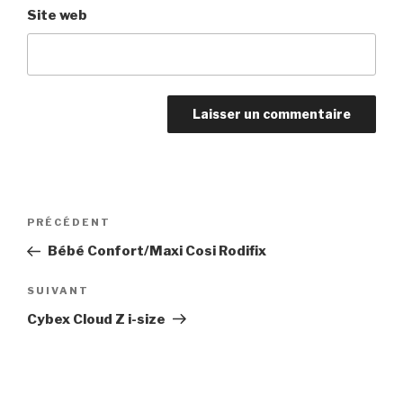
Site web
Navigation
Article
PRÉCÉDENT
de
précédent
Bébé Confort/Maxi Cosi Rodifix
l’article
Article
SUIVANT
suivant
Cybex Cloud Z i-size