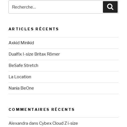
Recherche
Reche
pour
:
ARTICLES RÉCENTS
Axkid Minikid
Dualfix I-size Britax Römer
BeSafe Stretch
La Location
Nania BeOne
COMMENTAIRES RÉCENTS
Alexandra
dans
Cybex Cloud Z i-size